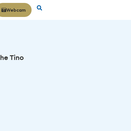
Webcam
che Tino